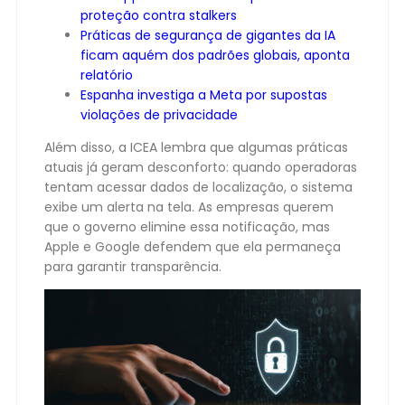
proteção contra stalkers
Práticas de segurança de gigantes da IA
ficam aquém dos padrões globais, aponta
relatório
Espanha investiga a Meta por supostas
violações de privacidade
Além disso, a ICEA lembra que algumas práticas
atuais já geram desconforto: quando operadoras
tentam acessar dados de localização, o sistema
exibe um alerta na tela. As empresas querem
que o governo elimine essa notificação, mas
Apple e Google defendem que ela permaneça
para garantir transparência.