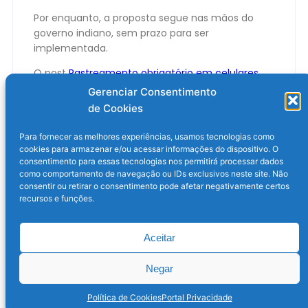
Por enquanto, a proposta segue nas mãos do
governo indiano, sem prazo para ser
implementada.
O post
Rastreamento obrigatório em celulares
causa confronto entre operadoras e big techs na
Gerenciar Consentimento
Índia
apareceu primeiro em
Olhar Digital
.
de Cookies
Para fornecer as melhores experiências, usamos tecnologias como
cookies para armazenar e/ou acessar informações do dispositivo. O
consentimento para essas tecnologias nos permitirá processar dados
como comportamento de navegação ou IDs exclusivos neste site. Não
consentir ou retirar o consentimento pode afetar negativamente certos
recursos e funções.
Aceitar
Post anterior
Próximo post
Negar
Política de Cookies
Portal Privacidade