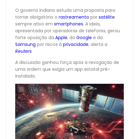
O governo indiano estuda uma proposta para
tornar obrigatório o
rastreamento
por
satélite
sempre ativo em
smartphones
. A ideia,
apresentada por operadoras de telefonia, gerou
forte oposição da
Apple
, do
Google
e da
Samsung
por riscos à
privacidade
, alerta a
Reuters
.
A discussão ganhou força após a revogação de
uma ordem que exigia um app estatal pré-
instalado.