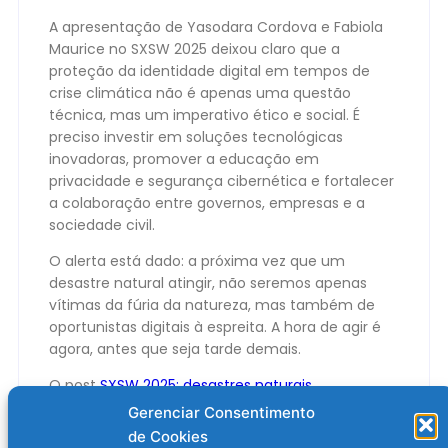
A apresentação de Yasodara Cordova e Fabiola
Maurice no SXSW 2025 deixou claro que a
proteção da identidade digital em tempos de
crise climática não é apenas uma questão
técnica, mas um imperativo ético e social. É
preciso investir em soluções tecnológicas
inovadoras, promover a educação em
privacidade e segurança cibernética e fortalecer
a colaboração entre governos, empresas e a
sociedade civil.
O alerta está dado: a próxima vez que um
desastre natural atingir, não seremos apenas
vítimas da fúria da natureza, mas também de
oportunistas digitais à espreita. A hora de agir é
agora, antes que seja tarde demais.
O post
SXSW 2025: desastres naturais
escancaram falhas na segurança digital
Gerenciar Consentimento
apareceu primeiro em
Olhar Digital
.
de Cookies