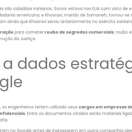
ês são cidadãos iranianos. Soroor estava nos EUA com visto de
idadania americana; e Khosravi, marido de Samaneh, tornou-se
am ainda que Khosravi serviu anteriormente no exército iraniano
iração
para cometer
roubo de segredos comerciais
, roubo 
rução da Justiça.
 a dados estraté
gle
 os engenheiros teriam utilizado seus
cargos em empresas d
nfidenciais
. Entre os documentos citados estão materiais liga
afia.
aram no Google antes de ingressarem em outra companhia iden