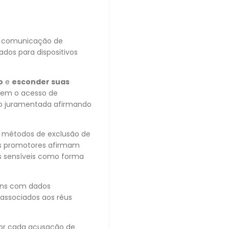
de comunicação de
dos para dispositivos
o
e
esconder suas
arem o acesso de
ão juramentada afirmando
ar métodos de exclusão de
Os promotores afirmam
s sensíveis como forma
ens com dados
s associados aos réus
por cada acusação de