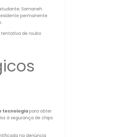
 estudante; Samaneh
 residente permanente
.
e tentativa de roubo
gicos
e tecnologia
para obter
dos à segurança de chips
tificada na denúncia