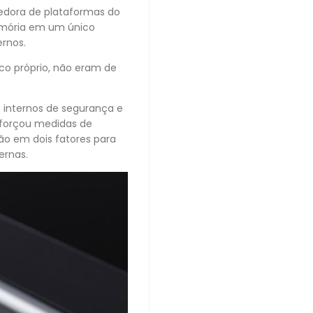
edora de plataformas do
emória em um único
rnos.
co próprio, não eram de
s internos de segurança e
eforçou medidas de
ão em dois fatores para
ernas.