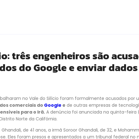
cio: três engenheiros são acus
dos do Google e enviar dados 
balharam no Vale do Silício foram formalmente acusados por um
dos comerciais do
Google
e
de outras empresas de tecnolog
nsíveis para o Irã.
A denúncia foi anunciada na quinta-feira (
istrito Norte da Califórnia.
handali, de 41 anos, a irmã Soroor Ghandali, de 32, e Mohamm
se. Eles foram presos e apresentados a um tribunal federal no