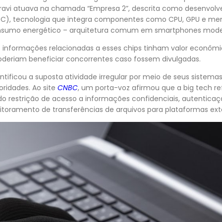
ravi atuava na chamada “Empresa 2”, descrita como desenvolv
oC), tecnologia que integra componentes como CPU, GPU e m
nsumo energético – arquitetura comum em smartphones mode
 informações relacionadas a esses chips tinham valor econômi
deriam beneficiar concorrentes caso fossem divulgadas.
tificou a suposta atividade irregular por meio de seus sistema
ridades. Ao site
CNBC
, um porta-voz afirmou que a big tech r
do restrição de acesso a informações confidenciais, autenticaç
itoramento de transferências de arquivos para plataformas ext