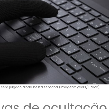
l e será julgado ainda nesta semana (Imagem: years/iStock)
ivas de ocultação