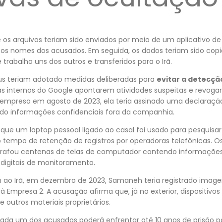
 os arquivos teriam sido enviados por meio de um aplicativo 
os nomes dos acusados. Em seguida, os dados teriam sido copia
trabalho uns dos outros e transferidos para o Irã.
éus teriam adotado medidas deliberadas para
evitar a detecçã
as internos do Google apontarem atividades suspeitas e revog
empresa em agosto de 2023, ela teria assinado uma declaraç
do informações confidenciais fora da companhia.
 que um laptop pessoal ligado ao casal foi usado para pesquis
o tempo de retenção de registros por operadoras telefônicas. 
rafou centenas de telas de computador contendo informaçõe
digitais de monitoramento.
 ao Irã, em dezembro de 2023, Samaneh teria registrado imag
à Empresa 2. A acusação afirma que, já no exterior, dispositivo
outros materiais proprietários.
da um dos acusados poderá enfrentar até 10 anos de prisão 