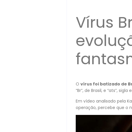
Vírus B
evoluç
fantas
O
vírus foi batizado de B
“Br”, de Brasil, e “ats”, si
Em vídeo analisado pela Ka
operação, percebe que o no