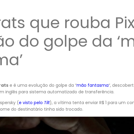
rats que rouba Pix
ão do golpe da ‘
ma’
rats
e é uma evolução do golpe da “
mão fantasma
“, descober
gla em inglês para sistema automatizado de transferência.
spersky (
e visto pelo
Tilt
), a vítima tenta enviar R$ 1 para um co
me do destinatário tinha sido trocado.