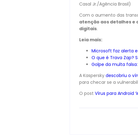
Casal Jr./Agência Brasil)
Com o aumento das transaçõ
atenção aos detalhes e 
digitais
.
Leia mais:
Microsoft faz alerta 
O que é Trava Zap? S
Golpe da multa falsa
A Kaspersky
descobriu o vír
para checar se a vulnerabil
O post
Vírus para Android ‘