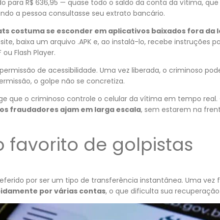
do para R$ 636,95 — quase todo o saldo da conta da vítima, que 
ando a pessoa consultasse seu extrato bancário.
ats costuma se esconder em aplicativos baixados fora da lo
ite, baixa um arquivo .APK e, ao instalá-lo, recebe instruções pa
 ou Flash Player.
permissão de acessibilidade. Uma vez liberada, o criminoso pode
missão, o golpe não se concretiza.
ige que o criminoso controle o celular da vítima em tempo real
 os fraudadores ajam em larga escala
, sem estarem na fre
o favorito de golpistas
preferido por ser um tipo de transferência instantânea. Uma vez 
pidamente por várias contas
, o que dificulta sua recuperação