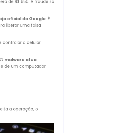
era de R$ 650. A fraude só
ja oficial do Google
. É
ra liberar uma falsa
 controlar o celular
. O
malware atua
nte de um computador.
feita a operação, o
.