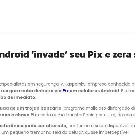
ndroid ‘invade’ seu Pix e zera
 especialistas em segurança. A Kaspersky, empresa conhecida p
írus que rouba dinheiro via
Pix
em celulares Android
. E o m
ubo de imediato
.
juda de um trojan bancário
, programa malicioso disfarçado 
troca a chave Pix
usada numa transferência por outra, do crimi
nsferência pode ser alterado
, conforme o saldo disponível na
um pequeno tremor na tela do celular, quase imperceptível.