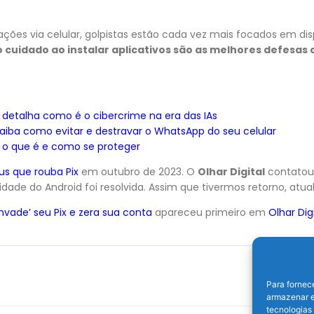
es via celular, golpistas estão cada vez mais focados em dispo
o cuidado ao instalar aplicativos são as melhores defesa
e detalha como é o cibercrime na era das IAs
aiba como evitar e destravar o WhatsApp do seu celular
: o que é e como se proteger
us que rouba Pix
em outubro de 2023. O
Olhar Digital
contatou
idade do Android foi resolvida. Assim que tivermos retorno, atu
invade’ seu Pix e zera sua conta
apareceu primeiro em
Olhar Dig
Para fornec
armazenar e
tecnologias