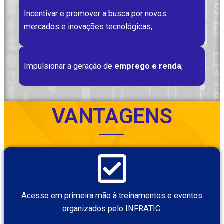
Incentivar e promover a busca por novos
mercados e inovações tecnológicas;
Impulsionar a geração de
emprego e renda
;
VANTAGENS
Acesso em primeira mão à treinamentos e eventos
organizados pelo INFRATIC.