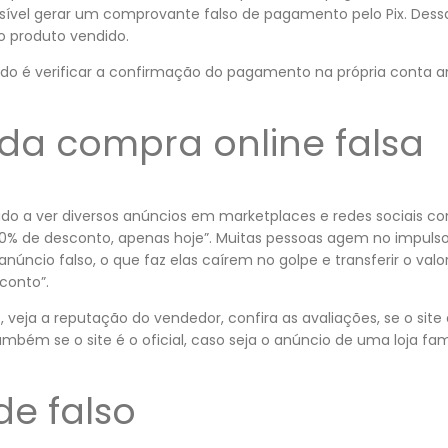
sível gerar um comprovante falso de pagamento pelo Pix. Dess
lo produto vendido.
do é verificar a confirmação do pagamento na própria conta a
 da compra online falsa
o a ver diversos anúncios em marketplaces e redes sociais co
 de desconto, apenas hoje”. Muitas pessoas agem no impuls
úncio falso, o que faz elas caírem no golpe e transferir o valor
conto”.
e, veja a reputação do vendedor, confira as avaliações, se o si
também se o site é o oficial, caso seja o anúncio de uma loja f
de falso