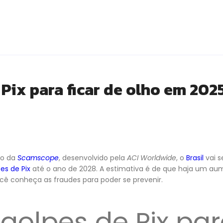
 Pix para ficar de olho em 2025
io da
Scamscope
, desenvolvido pela
ACI Worldwide
, o
Brasil
vai s
es de Pix
até o ano de 2028. A estimativa é de que haja um au
ocê conheça as fraudes para poder se prevenir.
 golpes de Pix pa