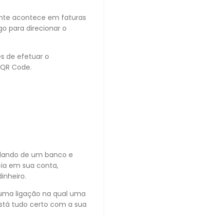
mente acontece em faturas
go para direcionar o
es de efetuar o
 QR Code.
alando de um banco e
ia em sua conta,
inheiro.
 uma ligação na qual uma
está tudo certo com a sua