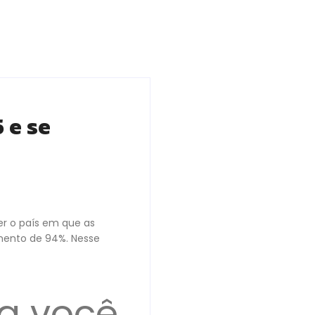
 e se
er o país em que as
mento de 94%. Nesse
ra você