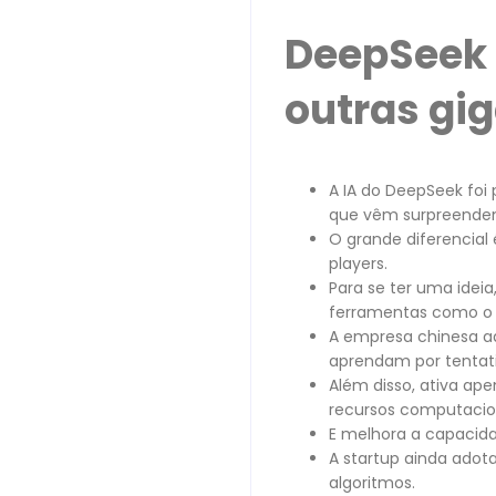
DeepSeek 
outras gig
A IA do DeepSeek foi
que vêm surpreende
O grande diferencial
players.
Para se ter uma idei
ferramentas como o L
A empresa chinesa a
aprendam por tentati
Além disso, ativa ap
recursos computacio
E melhora a capacida
A startup ainda ado
algoritmos.