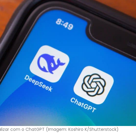
valizar com o ChatGPT (Imagem: Koshiro K/Shutterstock)