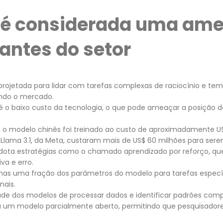
é considerada uma ame
antes do setor
 projetada para lidar com tarefas complexas de raciocínio e te
ndo o mercado.
 é o baixo custo da tecnologia, o que pode ameaçar a posição d
a, o modelo chinês foi treinado ao custo de aproximadamente U
lama 3.1, da Meta, custaram mais de US$ 60 milhões para sere
dota estratégias como o chamado aprendizado por reforço, qu
va e erro.
enas uma fração dos parâmetros do modelo para tarefas espec
nais.
de dos modelos de processar dados e identificar padrões comp
ta um modelo parcialmente aberto, permitindo que pesquisado