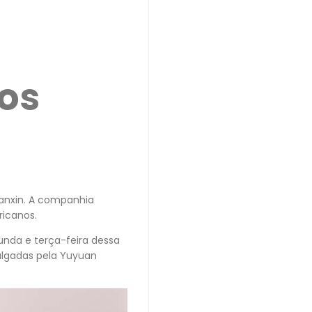
os
’anxin. A companhia
ricanos.
nda e terça-feira dessa
ulgadas pela Yuyuan