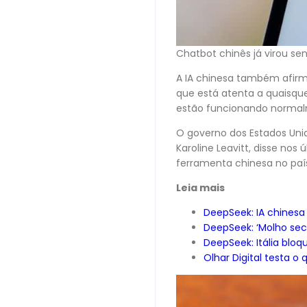
Chatbot chinês já virou s
A IA chinesa também afirm
que está atenta a quaisque
estão funcionando norma
O governo dos Estados Unid
Karoline Leavitt, disse nos
ferramenta chinesa no paí
Leia mais
DeepSeek: IA chinesa 
DeepSeek: ‘Molho sec
DeepSeek: Itália bloq
Olhar Digital testa 