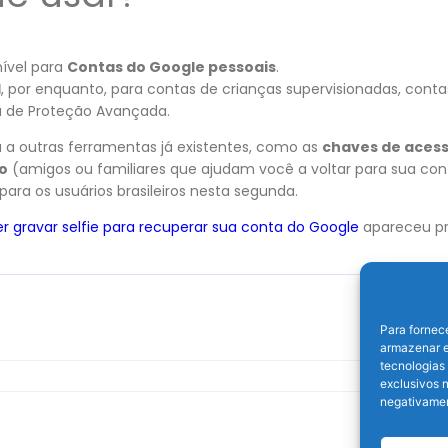
nível para
Contas do Google pessoais
.
l
, por enquanto, para contas de crianças supervisionadas, cont
a de Proteção Avançada.
a outras ferramentas já existentes, como as
chaves de aces
o
(amigos ou familiares que ajudam você a voltar para sua co
para os usuários brasileiros nesta segunda.
r gravar selfie para recuperar sua conta do Google
apareceu p
Para fornec
armazenar e
tecnologias
exclusivos n
negativamen