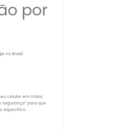
ão por
 no Brasil:
 seu celular em mãos
 segurança” para que
 específico.