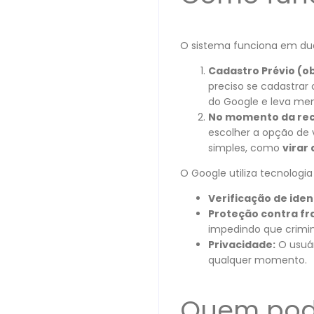
O sistema funciona em dua
Cadastro Prévio (ob
preciso se cadastrar
do Google e leva me
No momento da re
escolher a opção de 
simples, como
virar
O Google utiliza tecnologi
Verificação de iden
Proteção contra fr
impedindo que crimin
Privacidade:
O usuár
qualquer momento.
Quem pod