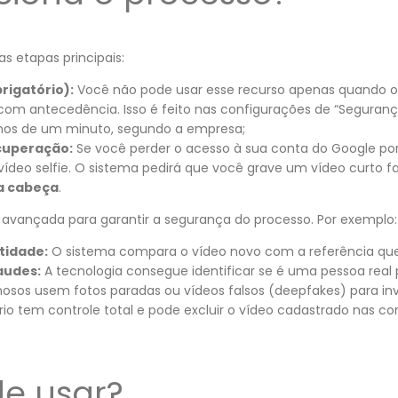
s etapas principais:
rigatório):
Você não pode usar esse recurso apenas quando o
 com antecedência. Isso é feito nas configurações de “Seguranç
nos de um minuto, segundo a empresa;
cuperação:
Se você perder o acesso à sua conta do Google po
vídeo selfie. O sistema pedirá que você grave um vídeo curto
 a cabeça
.
a avançada para garantir a segurança do processo. Por exemplo:
tidade:
O sistema compara o vídeo novo com a referência que
audes:
A tecnologia consegue identificar se é uma pessoa rea
osos usem fotos paradas ou vídeos falsos (deepfakes) para inv
io tem controle total e pode excluir o vídeo cadastrado nas c
e usar?