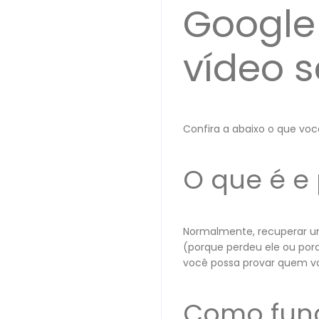
Google
vídeo se
Confira a abaixo o que voc
O que é e
Normalmente, recuperar um
(porque perdeu ele ou por
você possa provar quem vo
Como func