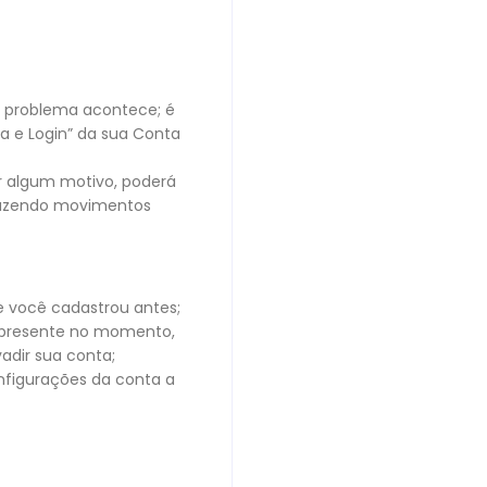
 problema acontece; é
a e Login” da sua Conta
r algum motivo, poderá
 fazendo movimentos
 você cadastrou antes;
l presente no momento,
adir sua conta;
onfigurações da conta a