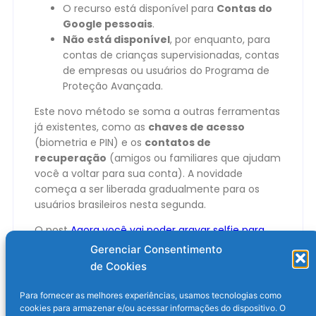
O recurso está disponível para
Contas do
Google pessoais
.
Não está disponível
, por enquanto, para
contas de crianças supervisionadas, contas
de empresas ou usuários do Programa de
Proteção Avançada.
Este novo método se soma a outras ferramentas
já existentes, como as
chaves de acesso
(biometria e PIN) e os
contatos de
recuperação
(amigos ou familiares que ajudam
você a voltar para sua conta). A novidade
começa a ser liberada gradualmente para os
usuários brasileiros nesta segunda.
O post
Agora você vai poder gravar selfie para
recuperar sua conta do Google
apareceu
Gerenciar Consentimento
primeiro em
Olhar Digital
.
de Cookies
Para fornecer as melhores experiências, usamos tecnologias como
cookies para armazenar e/ou acessar informações do dispositivo. O