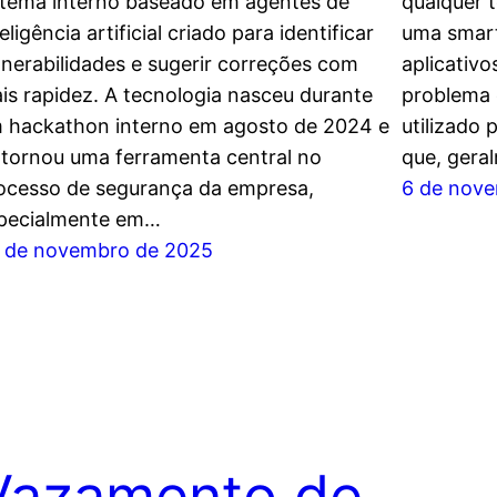
stema interno baseado em agentes de
qualquer 
eligência artificial criado para identificar
uma smart
lnerabilidades e sugerir correções com
aplicativ
is rapidez. A tecnologia nasceu durante
problema 
 hackathon interno em agosto de 2024 e
utilizado
 tornou uma ferramenta central no
que, gera
ocesso de segurança da empresa,
6 de nov
pecialmente em…
 de novembro de 2025
Vazamento de