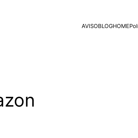
AVISO
BLOG
HOME
Pol
azon