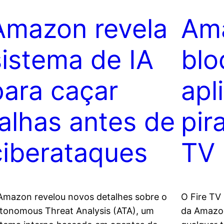
Amazon revela
Ama
sistema de IA
blo
para caçar
apl
falhas antes de
pir
ciberataques
TV 
Amazon revelou novos detalhes sobre o
O Fire TV 
tonomous Threat Analysis (ATA), um
da Amazon