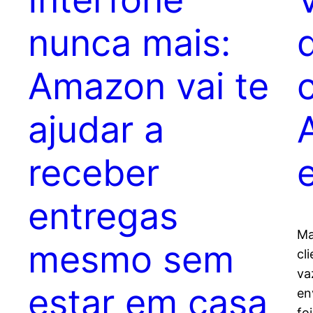
nunca mais:
Amazon vai te
ajudar a
receber
entregas
Ma
mesmo sem
cl
va
estar em casa
en
fo