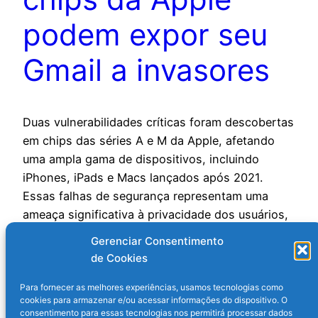
podem expor seu
Gmail a invasores
Duas vulnerabilidades críticas foram descobertas
em chips das séries A e M da Apple, afetando
uma ampla gama de dispositivos, incluindo
iPhones, iPads e Macs lançados após 2021.
Essas falhas de segurança representam uma
ameaça significativa à privacidade dos usuários,
expondo diversos dados confidenciais. A lista
Gerenciar Consentimento
inclui: informações de cartão de crédito,
de Cookies
localização, e-mails e…
30 de janeiro de 2025
Para fornecer as melhores experiências, usamos tecnologias como
cookies para armazenar e/ou acessar informações do dispositivo. O
consentimento para essas tecnologias nos permitirá processar dados