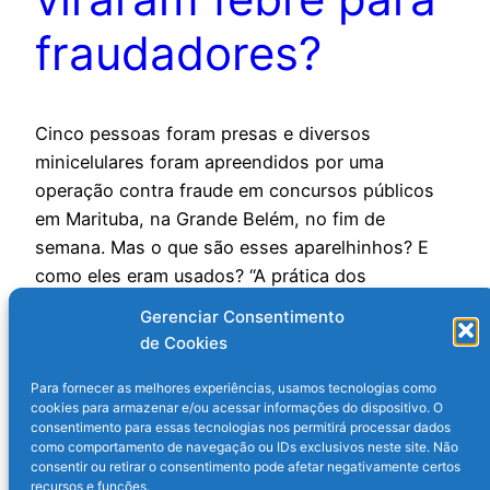
fraudadores?
Cinco pessoas foram presas e diversos
minicelulares foram apreendidos por uma
operação contra fraude em concursos públicos
em Marituba, na Grande Belém, no fim de
semana. Mas o que são esses aparelhinhos? E
como eles eram usados? “A prática dos
criminosos consiste em utilizar professores que
Gerenciar Consentimento
resolvem as provas e repassam os gabaritos, por
de Cookies
meio…
21 de julho de 2025
Para fornecer as melhores experiências, usamos tecnologias como
cookies para armazenar e/ou acessar informações do dispositivo. O
consentimento para essas tecnologias nos permitirá processar dados
como comportamento de navegação ou IDs exclusivos neste site. Não
consentir ou retirar o consentimento pode afetar negativamente certos
recursos e funções.