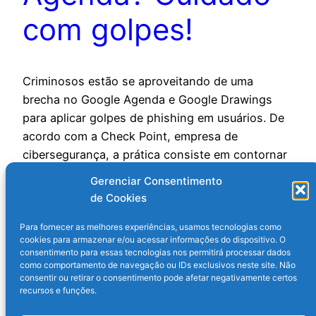
com golpes!
Criminosos estão se aproveitando de uma
brecha no Google Agenda e Google Drawings
para aplicar golpes de phishing em usuários. De
acordo com a Check Point, empresa de
cibersegurança, a prática consiste em contornar
os filtros de spam das plataformas para roubar
Gerenciar Consentimento
dados sensíveis das vítimas. Entenda: Um novo
de Cookies
golpe de phishing está se aproveitando…
24 de dezembro de 2024
Para fornecer as melhores experiências, usamos tecnologias como
cookies para armazenar e/ou acessar informações do dispositivo. O
consentimento para essas tecnologias nos permitirá processar dados
como comportamento de navegação ou IDs exclusivos neste site. Não
consentir ou retirar o consentimento pode afetar negativamente certos
recursos e funções.