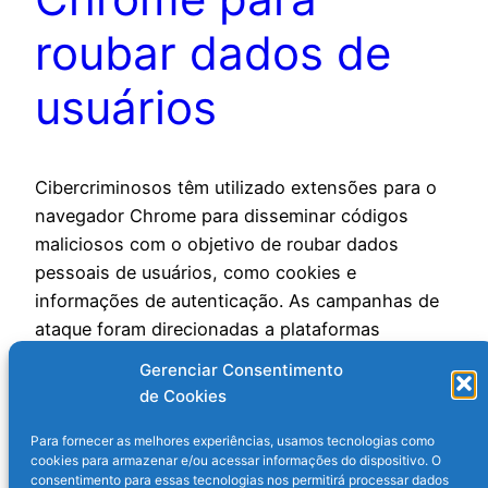
roubar dados de
usuários
Cibercriminosos têm utilizado extensões para o
navegador Chrome para disseminar códigos
maliciosos com o objetivo de roubar dados
pessoais de usuários, como cookies e
informações de autenticação. As campanhas de
ataque foram direcionadas a plataformas
específicas, com destaque para redes sociais e
Gerenciar Consentimento
serviços relacionados a inteligência artificial.
de Cookies
Entre as vítimas do ataque está a empresa…
28 de dezembro de 2024
Para fornecer as melhores experiências, usamos tecnologias como
cookies para armazenar e/ou acessar informações do dispositivo. O
consentimento para essas tecnologias nos permitirá processar dados