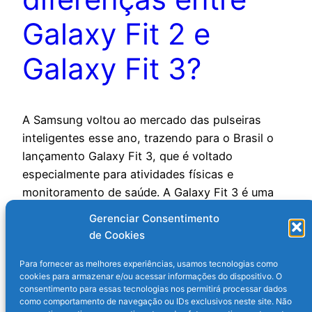
Galaxy Fit 2 e
Galaxy Fit 3?
A Samsung voltou ao mercado das pulseiras
inteligentes esse ano, trazendo para o Brasil o
lançamento Galaxy Fit 3, que é voltado
especialmente para atividades físicas e
monitoramento de saúde. A Galaxy Fit 3 é uma
pulseira inteligente mais modesta e mais barata
Gerenciar Consentimento
do que os relógios inteligentes Galaxy Watch da
de Cookies
Samsung, até por se…
30 de setembro de 2024
Para fornecer as melhores experiências, usamos tecnologias como
cookies para armazenar e/ou acessar informações do dispositivo. O
consentimento para essas tecnologias nos permitirá processar dados
como comportamento de navegação ou IDs exclusivos neste site. Não