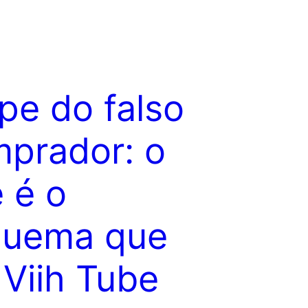
pe do falso
prador: o
 é o
quema que
 Viih Tube