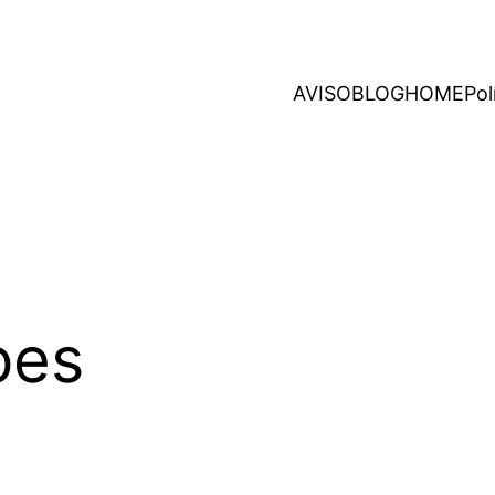
AVISO
BLOG
HOME
Pol
pes