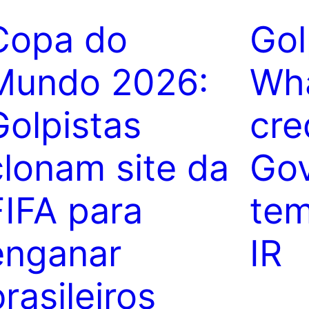
Copa do
Gol
Mundo 2026:
Wh
Golpistas
cre
clonam site da
Gov
FIFA para
tem
enganar
IR
rasileiros