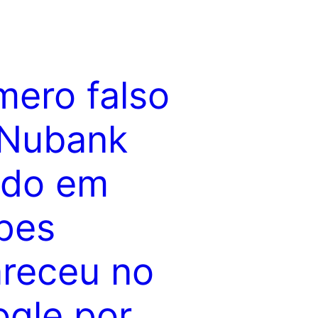
ero falso
 Nubank
ado em
pes
receu no
gle por