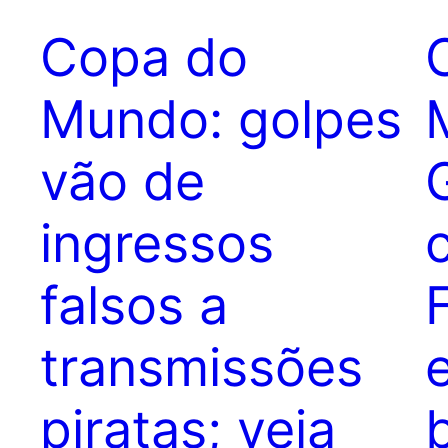
Copa do
Mundo: golpes
vão de
ingressos
falsos a
transmissões
piratas; veja
b