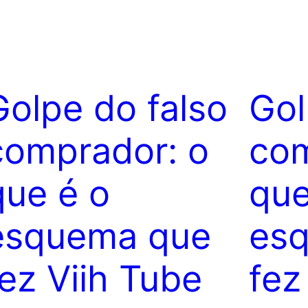
Golpe do falso
Gol
comprador: o
com
que é o
que
esquema que
es
fez Viih Tube
fez