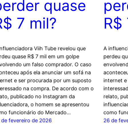
perder quase
per
R$ 7 mil?
R$ 
influenciadora Viih Tube revelou que
A influenc
rdeu quase R$ 7 mil em um golpe
perdeu qu
volvendo um falso comprador. O caso
envolvend
onteceu após ela anunciar um sofá na
aconteceu
ternet e ser procurada por um suposto
internet 
teressado na compra. De acordo com o
interessa
lato, publicado no Instagram da
relato, p
fluenciadora, o homem se apresentou
influenci
mo funcionário do Mercado…
como fun
 de fevereiro de 2026
26 de fev