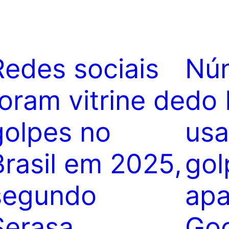
Redes sociais
Núm
foram vitrine de
do
golpes no
us
Brasil em 2025,
gol
segundo
apa
Serasa
Goo