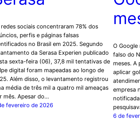
me
 redes sociais concentraram 78% dos
úncios, perfis e páginas falsas
entificados no Brasil em 2025. Segundo
O Google 
vantamento da Serasa Experien publicado
falso do 
sta sexta-feira (06), 37,8 mil tentativas de
meses. A 
lpe digital foram mapeadas ao longo de
aplicar g
25. Além disso, o levantamento registrou
atendiment
a média de três mil a quatro mil ameaças
empresa na
r mês. Apesar do…
notificad
de fevereiro de 2026
pesquisav
6 de feve