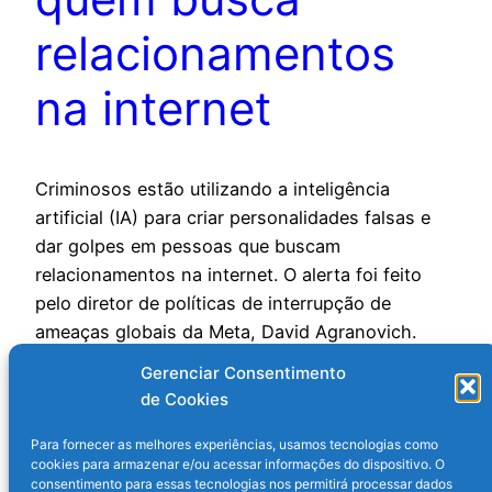
relacionamentos
na internet
Criminosos estão utilizando a inteligência
artificial (IA) para criar personalidades falsas e
dar golpes em pessoas que buscam
relacionamentos na internet. O alerta foi feito
pelo diretor de políticas de interrupção de
ameaças globais da Meta, David Agranovich.
Apenas no ano passado, a empresa removeu
Gerenciar Consentimento
mais de 408 mil contas de países da África
de Cookies
Ocidental…
13 de fevereiro de 2025
Para fornecer as melhores experiências, usamos tecnologias como
cookies para armazenar e/ou acessar informações do dispositivo. O
consentimento para essas tecnologias nos permitirá processar dados