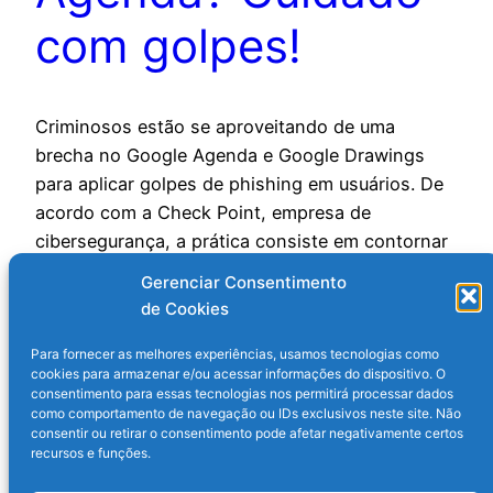
com golpes!
Criminosos estão se aproveitando de uma
brecha no Google Agenda e Google Drawings
para aplicar golpes de phishing em usuários. De
acordo com a Check Point, empresa de
cibersegurança, a prática consiste em contornar
os filtros de spam das plataformas para roubar
Gerenciar Consentimento
dados sensíveis das vítimas. Entenda: Um novo
de Cookies
golpe de phishing está se aproveitando…
24 de dezembro de 2024
Para fornecer as melhores experiências, usamos tecnologias como
cookies para armazenar e/ou acessar informações do dispositivo. O
consentimento para essas tecnologias nos permitirá processar dados
como comportamento de navegação ou IDs exclusivos neste site. Não
consentir ou retirar o consentimento pode afetar negativamente certos
recursos e funções.