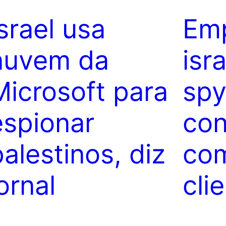
Israel usa
Em
nuvem da
isr
Microsoft para
sp
espionar
con
palestinos, diz
com
ornal
cli