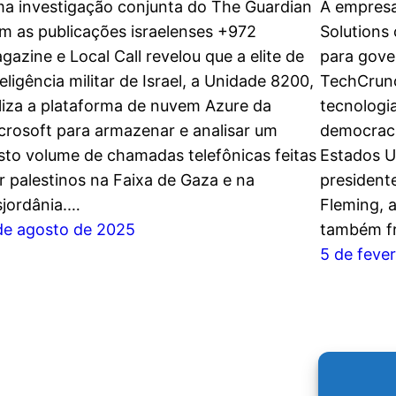
a investigação conjunta do The Guardian
A empresa
m as publicações israelenses +972
Solutions
gazine e Local Call revelou que a elite de
para gove
teligência militar de Israel, a Unidade 8200,
TechCrunc
iliza a plataforma de nuvem Azure da
tecnologi
crosoft para armazenar e analisar um
democraci
sto volume de chamadas telefônicas feitas
Estados Un
r palestinos na Faixa de Gaza e na
president
sjordânia.…
Fleming, a
de agosto de 2025
também fr
5 de feve