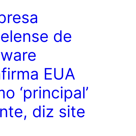
presa
aelense de
yware
firma EUA
o ‘principal’
ente, diz site