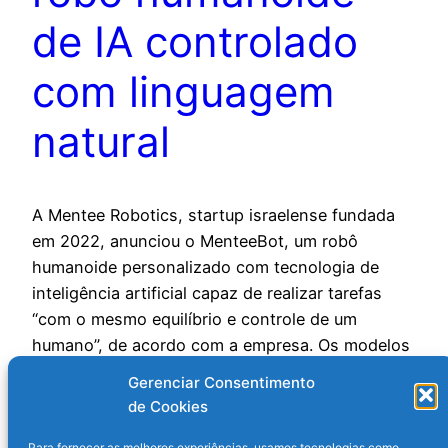
de IA controlado
com linguagem
natural
A Mentee Robotics, startup israelense fundada
em 2022, anunciou o MenteeBot, um robô
humanoide personalizado com tecnologia de
inteligência artificial capaz de realizar tarefas
“com o mesmo equilíbrio e controle de um
humano”, de acordo com a empresa. Os modelos
podem ser comandados com linguagem natural
Gerenciar Consentimento
e, curiosamente, a maioria deles não têm cabeça.
de Cookies
Entenda:…
Para fornecer as melhores experiências, usamos tecnologias como