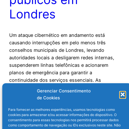
Londres
Um ataque cibernético em andamento está
causando interrupções em pelo menos três
conselhos municipais de Londres, levando
autoridades locais a desligarem redes internas,
suspenderem linhas telefônicas e acionarem
planos de emergência para garantir a
continuidade dos serviços essenciais. As
informações são do portal TechCrunch. Os
Gerenciar Consentimento
conselhos de Kensington and Chelsea e
de Cookies
Westminster, que compartilham a…
26 de novembro de 2025
Para fornecer as melhores experiências, usamos tecnologias como
cookies para armazenar e/ou acessar informações do dispositivo. O
consentimento para essas tecnologias nos permitirá processar dados
como comportamento de navegação ou IDs exclusivos neste site. Não