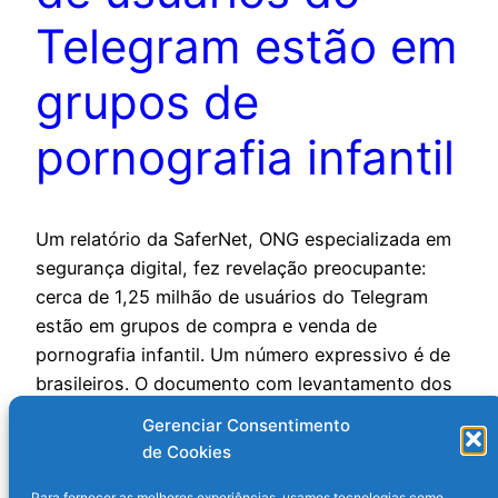
Telegram estão em
grupos de
pornografia infantil
Um relatório da SaferNet, ONG especializada em
segurança digital, fez revelação preocupante:
cerca de 1,25 milhão de usuários do Telegram
estão em grupos de compra e venda de
pornografia infantil. Um número expressivo é de
brasileiros. O documento com levantamento dos
crimes sexuais contra crianças na internet foi
Gerenciar Consentimento
entregue nesta quarta-feira (23) ao Ministério
de Cookies
Público…
Para fornecer as melhores experiências, usamos tecnologias como