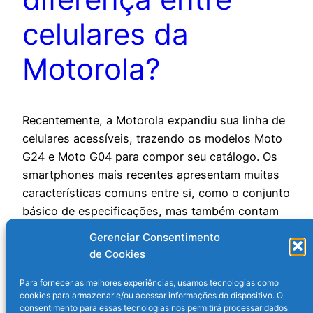
celulares da
Motorola?
Recentemente, a Motorola expandiu sua linha de
celulares acessíveis, trazendo os modelos Moto
G24 e Moto G04 para compor seu catálogo. Os
smartphones mais recentes apresentam muitas
características comuns entre si, como o conjunto
básico de especificações, mas também contam
com algumas diferenças. A principal variação
Gerenciar Consentimento
entre os aparelhos está no desempenho, uma
de Cookies
vez que…
17 de abril de 2024
Para fornecer as melhores experiências, usamos tecnologias como
cookies para armazenar e/ou acessar informações do dispositivo. O
consentimento para essas tecnologias nos permitirá processar dados