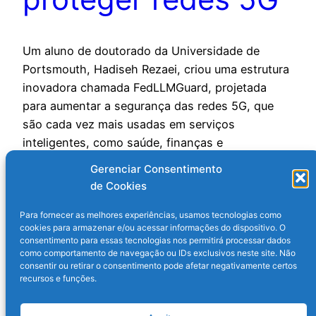
Um aluno de doutorado da Universidade de
Portsmouth, Hadiseh Rezaei, criou uma estrutura
inovadora chamada FedLLMGuard, projetada
para aumentar a segurança das redes 5G, que
são cada vez mais usadas em serviços
inteligentes, como saúde, finanças e
comunicação. O 5G transmite grandes volumes
Gerenciar Consentimento
de informações rapidamente, mas sua natureza
de Cookies
dinâmica e o constante compartilhamento de…
9 de outubro de 2025
Para fornecer as melhores experiências, usamos tecnologias como
cookies para armazenar e/ou acessar informações do dispositivo. O
consentimento para essas tecnologias nos permitirá processar dados
como comportamento de navegação ou IDs exclusivos neste site. Não
consentir ou retirar o consentimento pode afetar negativamente certos
recursos e funções.