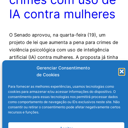
IA contra mulheres
O Senado aprovou, na quarta-feira (19), um
projeto de lei que aumenta a pena para crimes de
violência psicológica com uso de inteligência
artificial (IA) contra mulheres. A proposta já tinha
sido aprovada na Câmara dos Deputados. Agora,
Gerenciar Consentimento
vai para sanção do presidente Luiz Inácio Lula da
de Cookies
Silva (PT). Pelo Projeto de Lei 370/2024, a…
20 de março de 2025
Para fornecer as melhores experiências, usamos tecnologias como
cookies para armazenar e/ou acessar informações do dispositivo. O
consentimento para essas tecnologias nos permitirá processar dados
como comportamento de navegação ou IDs exclusivos neste site. Não
consentir ou retirar o consentimento pode afetar negativamente certos
recursos e funções.