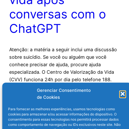
conversas com o
ChatGPT
Atenção: a matéria a seguir inclui uma discussão
sobre suicídio. Se você ou alguém que você
conhece precisar de ajuda, procure ajuda
especializada. O Centro de Valorização da Vida
(CVV) funciona 24h por dia pelo telefone 188.
Também é possível conversar por chat ou e-mail.
Gerenciar Consentimento
O crescimento do uso de chatbots de
de Cookies
inteligência artificial (IA)…
2 de setembro de 2025
Para fornecer as melhores experiências, usamos tecnologias como
cookies para armazenar e/ou acessar informações do dispositivo. O
consentimento para essas tecnologias nos permitirá processar dados
como comportamento de navegação ou IDs exclusivos neste site. Não