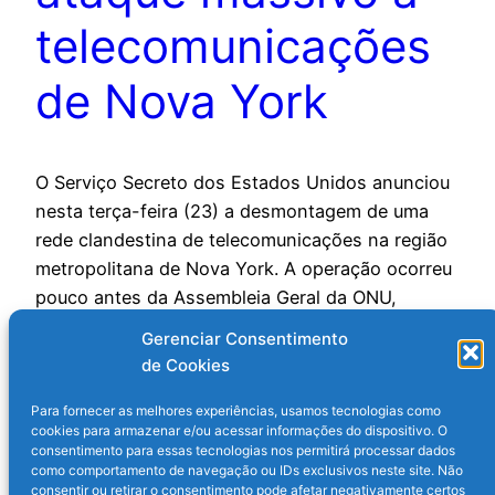
telecomunicações
de Nova York
O Serviço Secreto dos Estados Unidos anunciou
nesta terça-feira (23) a desmontagem de uma
rede clandestina de telecomunicações na região
metropolitana de Nova York. A operação ocorreu
pouco antes da Assembleia Geral da ONU,
evento que reúne cerca de 150 chefes de Estado
Gerenciar Consentimento
e de governo. Rede que poderia causar um
de Cookies
ataque massivo às telecomunicações…
23 de setembro de 2025
Para fornecer as melhores experiências, usamos tecnologias como
cookies para armazenar e/ou acessar informações do dispositivo. O
consentimento para essas tecnologias nos permitirá processar dados
como comportamento de navegação ou IDs exclusivos neste site. Não
consentir ou retirar o consentimento pode afetar negativamente certos