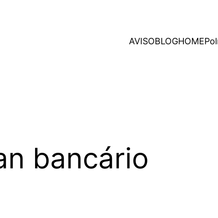
AVISO
BLOG
HOME
Pol
jan bancário