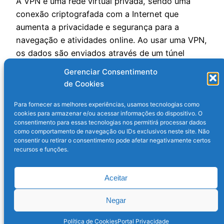
A VPN é uma rede virtual privada, sendo uma
conexão criptografada com a Internet que
aumenta a privacidade e segurança para a
navegação e atividades online. Ao usar uma VPN,
os dados são enviados através de um túnel
criptografado para servidores VPN e ninguém
Gerenciar Consentimento
pode acessá-los. O acesso privado à Internet
de Cookies
protege a identidade do…
3 de maio de 2024
Para fornecer as melhores experiências, usamos tecnologias como
cookies para armazenar e/ou acessar informações do dispositivo. O
consentimento para essas tecnologias nos permitirá processar dados
como comportamento de navegação ou IDs exclusivos neste site. Não
consentir ou retirar o consentimento pode afetar negativamente certos
recursos e funções.
Aceitar
Infratic
Orgulhosamente feito com
WordPress
Negar
Política de Cookies
Portal Privacidade