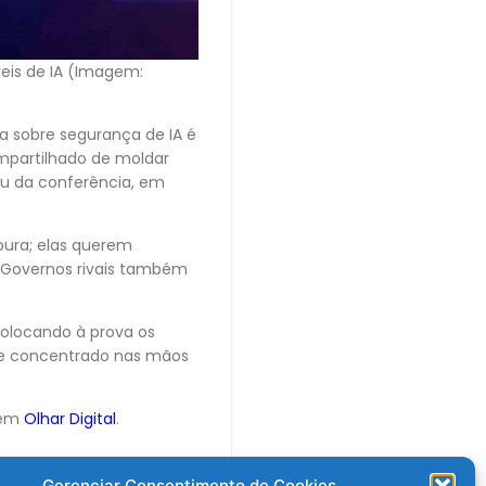
veis de IA (Imagem:
a sobre segurança de IA é
mpartilhado de moldar
pou da conferência, em
pura; elas querem
 Governos rivais também
colocando à prova os
nte concentrado nas mãos
 em
Olhar Digital
.
Gerenciar Consentimento de Cookies