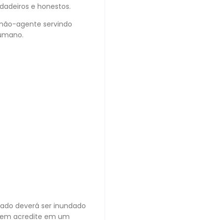
dadeiros e honestos.
A não-agente servindo
humano.
rcado deverá ser inundado
quem acredite em um