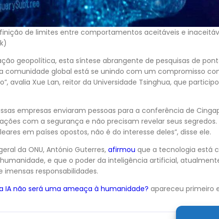
finição de limites entre comportamentos aceitáveis ​​e inaceitá
k)
ão geopolítica, esta síntese abrangente de pesquisas de pont
e a comunidade global está se unindo com um compromisso co
”, avalia Xue Lan, reitor da Universidade Tsinghua, que partici
 essas empresas enviaram pessoas para a conferência de Cinga
ações com a segurança e não precisam revelar seus segredos.
ares em países opostos, não é do interesse deles”, disse ele.
-geral da ONU, António Guterres,
afirmou
que a tecnologia está 
humanidade, e que o poder da inteligência artificial, atualme
e imensas responsabilidades.
 a IA não será uma ameaça à humanidade?
apareceu primeiro