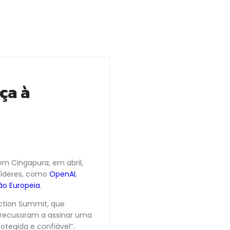
ça à
em Cingapura, em abril,
líderes, como
OpenAI
,
ão Europeia
.
Action Summit, que
e recusaram a assinar uma
otegida e confiável”.