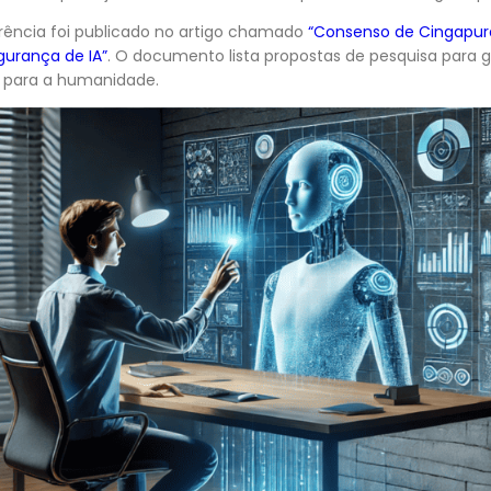
rência foi publicado no artigo chamado
“Consenso de Cingapura
gurança de IA”
. O documento lista propostas de pesquisa para g
 para a humanidade.