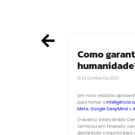
Como garanti
humanidade
12 De Maio De 2025
Um novo relatório apresen
para tornar a
inteligência ar
Meta
,
Google DeepMind
e
O evento ‘Intercâmbio Cien
terminou em fevereiro com 
declaração conjunta para um