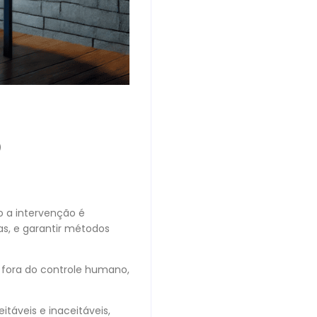
?
do a intervenção é
as, e garantir métodos
 fora do controle humano,
áveis ​​e inaceitáveis,