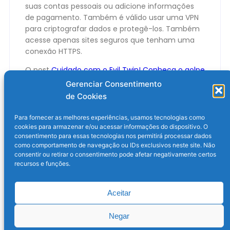
suas contas pessoais ou adicione informações
de pagamento. Também é válido usar uma VPN
para criptografar dados e protegê-los. Também
acesse apenas sites seguros que tenham uma
conexão HTTPS.
O post
Cuidado com o Evil Twin! Conheça o golpe
do Wi-Fi falso e veja como se prevenir
apareceu
Gerenciar Consentimento
primeiro em
Olhar Digital
.
de Cookies
Para fornecer as melhores experiências, usamos tecnologias como
cookies para armazenar e/ou acessar informações do dispositivo. O
consentimento para essas tecnologias nos permitirá processar dados
como comportamento de navegação ou IDs exclusivos neste site. Não
consentir ou retirar o consentimento pode afetar negativamente certos
recursos e funções.
Aceitar
Post anterior
Próximo post
Negar