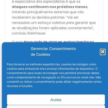
A expectativa dos especialistas é que os
ataques continuem nos próximos meses
,
mirando principalmente sistemas que não
receberam os devidos patches. “Vai ser
necessário um esforço coletivo para garantir que
as atualizações foram aplicadas corretamente”,
concluiu Steinhauer.
O post
Nova onda de ataques explora brecha no
Microsoft SharePoint
apareceu primeiro em
Olhar
Gerenciar Consentimento
Digital
.
de Cookies
Para fornecer as melhores experiências, usamos tecnologias como
cookies para armazenar e/ou acessar informações do dispositivo. O
consentimento para essas tecnologias nos permitirá processar dados
como comportamento de navegação ou IDs exclusivos neste site. Não
consentir ou retirar o consentimento pode afetar negativamente certos
recursos e funções.
Aceitar
Post anterior
Próximo post