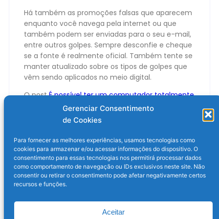
Há também as promoções falsas que aparecem
enquanto você navega pela internet ou que
também podem ser enviadas para o seu e-mail,
entre outros golpes. Sempre desconfie e cheque
se a fonte é realmente oficial. Também tente se
manter atualizado sobre os tipos de golpes que
vêm sendo aplicados no meio digital.
O post
É possível ter um computador totalmente
imune a golpes, vírus e fraudes?
apareceu
Gerenciar Consentimento
primeiro em
Olhar Digital
.
de Cookies
Para fornecer as melhores experiências, usamos tecnologias como
cookies para armazenar e/ou acessar informações do dispositivo. O
consentimento para essas tecnologias nos permitirá processar dados
como comportamento de navegação ou IDs exclusivos neste site. Não
consentir ou retirar o consentimento pode afetar negativamente certos
recursos e funções.
Aceitar
Post anterior
Próximo post