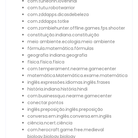
com.tuneonn.lovehindi
com.tutu.robotwarrior
com.zddapps.dicasdebeleza
com.zddapps.totke
com.zombiehunter.offline.games.fps.shooter
constituição.indiana.constituição
meio ambiente.ecologia.meio ambiente
fórmula.matemática.fórmulas
geografia indiana.geografia
física.física.física
com.temperament.nearme.gamecenter
matemática.Matemática.exame.matemática
inglês.expressões.idiomas.inglês.frases
história.indiana.história.hindi
com.businessquo.nearme.gamecenter
conectar.pontos
inglês.preposição.inglês.preposição
conversa.em.inglês.conversa.em.inglês
ciência.ncert.ciência
com.herocraft.game.free.medieval
biology.biology.biology