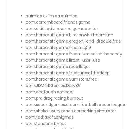
química.química.química
com.carromboard.friends.game
com.citiesquiz.nearme.gamecenter
com.herocraft.game.birdsonwire.freemium
com.herocraft.game.dragon_and_dracula.free
com.herocraft.game.free.mig29
com.herocraft.game.freemium.catchthecandy
com.herocraft.game.lite.st_ussr_usa
com.herocraft.game.raceillegal
com.herocraft.game.treasuresofthedeep
com.herocraft.game.yumsters.free
com.JDM4iKGames.Daily86
com.onetouch.connect
com.pro.drag.racing.burnout
com.secondgames.dream.football.soccer.league
com.shake.luxury.prado.car.parking.simulator
com.tedrasoft.enigmas
com.tuneonn.bhoot