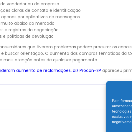
o do vendedor ou da empresa
ções claras de contato e identificação
s apenas por aplicativos de mensagens
s muito abaixo do mercado
s e registros da negociação
as e políticas de devolução
onsumidores que tiverem problemas podem procurar os canais 
s e buscar orientação. O aumento das compras temáticas da Co
e mais atenção antes de qualquer pagamento.
 lideram aumento de reclamações, diz Procon-SP
apareceu pri
Para fornec
armazenar e
tecnologias
exclusivos n
negativamen