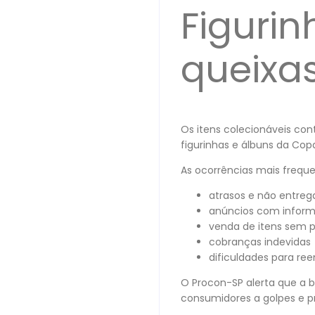
Figurin
queixa
Os itens colecionáveis co
figurinhas e álbuns da Co
As ocorrências mais frequ
atrasos e não entre
anúncios com infor
venda de itens sem
cobranças indevidas
dificuldades para re
O Procon-SP alerta que a b
consumidores a golpes e prá