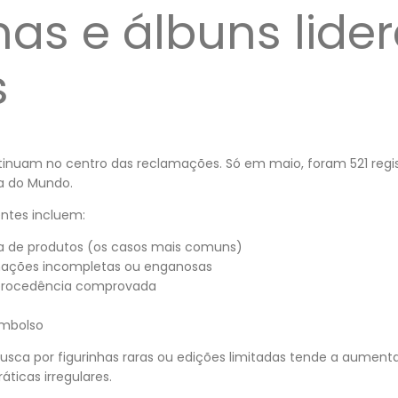
has e álbuns lide
s
ntinuam no centro das reclamações. Só em maio, foram 521 regi
pa do Mundo.
entes incluem:
ga de produtos (os casos mais comuns)
mações incompletas ou enganosas
 procedência comprovada
embolso
usca por figurinhas raras ou edições limitadas tende a aument
ticas irregulares.