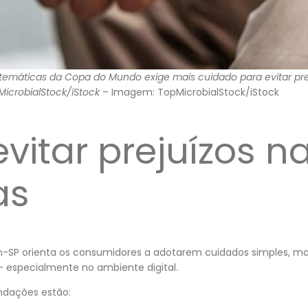
emáticas da Copa do Mundo exige mais cuidado para evitar pre
MicrobialStock/iStock
– Imagem: TopMicrobialStock/iStock
itar prejuízos n
as
con-SP orienta os consumidores a adotarem cuidados simples, m
— especialmente no ambiente digital.
endações estão: