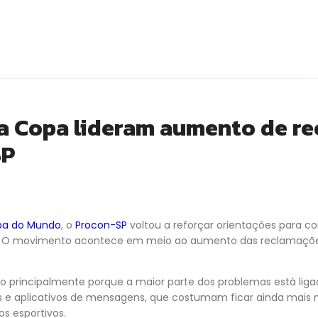
da Copa lideram aumento de r
SP
a do Mundo
, o
Procon-SP
voltou a reforçar orientações para c
s. O movimento acontece em meio ao aumento das reclamações
rincipalmente porque a maior parte dos problemas está ligad
is e aplicativos de mensagens, que costumam ficar ainda ma
s esportivos.