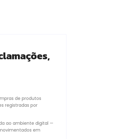
eclamações,
ompras de produtos
 registradas por
a ao ambiente digital —
is movimentados em