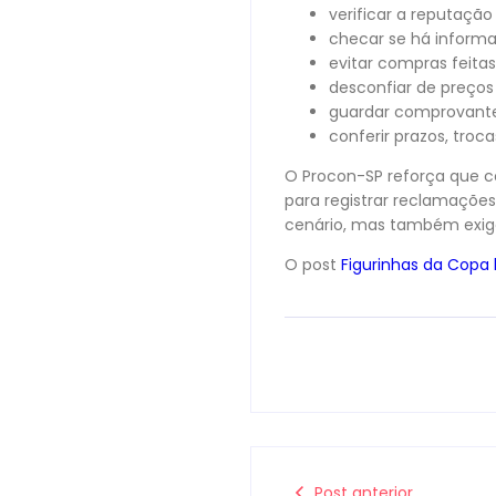
verificar a reputaçã
checar se há informa
evitar compras feita
desconfiar de preço
guardar comprovante
conferir prazos, troc
O Procon-SP reforça que c
para registrar reclamaçõe
cenário, mas também exig
O post
Figurinhas da Copa
Post anterior