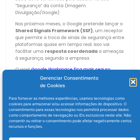
“Segurança” da conta (Imagem:
Divulgação/Google)
Nos próximos meses, o Google pretende lançar o
Shared Signals Framework (SSF)
, um receptor
que permite a troca de sinais de segurança entre
plataformas quase em tempo real. Isso vai
facilitar uma
resposta coordenada
a ameaças
à segurança, segundo a empresa.
O post
Google Workspace fica mais seguro
contra roubos de dados
apareceu primeiro em
Gerenciar Consentimento
Olhar Digital
.
de Cookies
Para fornecer as melhores experiências, usamos tecnologias como
cookies para armazenar e/ou acessar informações do dispositivo. O
consentimento para essas tecnologias nos permitirá processar dados
como comportamento de navegação ou IDs exclusivos neste site. Não
consentir ou retirar o consentimento pode afetar negativamente certos
recursos e funções.