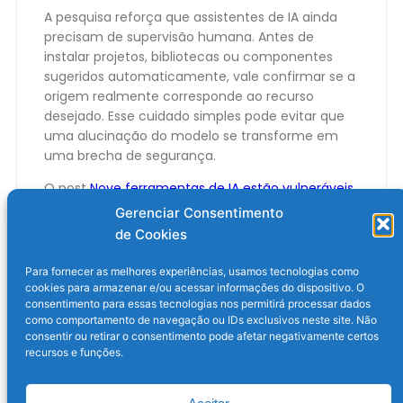
A pesquisa reforça que assistentes de IA ainda
precisam de supervisão humana. Antes de
instalar projetos, bibliotecas ou componentes
sugeridos automaticamente, vale confirmar se a
origem realmente corresponde ao recurso
desejado. Esse cuidado simples pode evitar que
uma alucinação do modelo se transforme em
uma brecha de segurança.
O post
Nove ferramentas de IA estão vulneráveis
a novo tipo de ataque
apareceu primeiro em
Gerenciar Consentimento
Olhar Digital
.
de Cookies
Para fornecer as melhores experiências, usamos tecnologias como
cookies para armazenar e/ou acessar informações do dispositivo. O
consentimento para essas tecnologias nos permitirá processar dados
como comportamento de navegação ou IDs exclusivos neste site. Não
consentir ou retirar o consentimento pode afetar negativamente certos
recursos e funções.