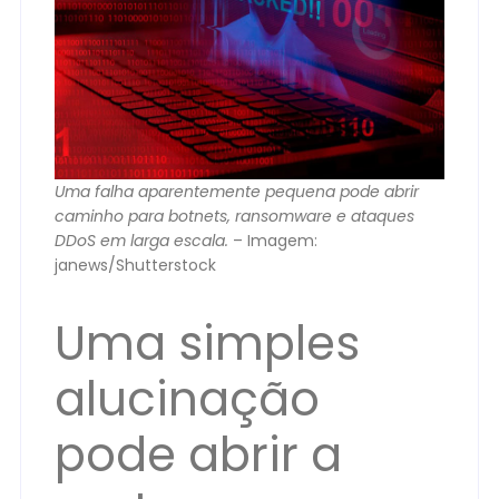
Uma falha aparentemente pequena pode abrir
caminho para botnets, ransomware e ataques
DDoS em larga escala.
– Imagem:
janews/Shutterstock
Uma simples
alucinação
pode abrir a