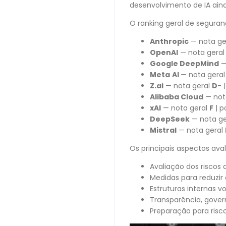
desenvolvimento de IA aind
O ranking geral de seguran
Anthropic
— nota ge
OpenAI
— nota gera
Google DeepMind
—
Meta
AI
— nota gera
Z.ai
— nota geral
D-
|
Alibaba Cloud
— not
xAI
— nota geral
F
| 
DeepSeek
— nota ge
Mistral
— nota geral
Os principais aspectos ava
Avaliação dos riscos 
Medidas para reduzir 
Estruturas internas v
Transparência, gove
Preparação para risco