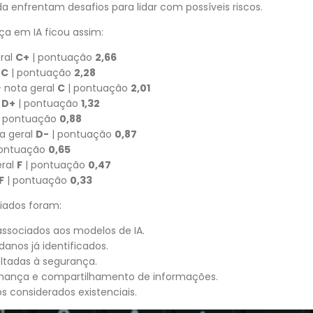
a enfrentam desafios para lidar com possíveis riscos.
ça em IA ficou assim:
ral
C+
| pontuação
2,66
l
C
| pontuação
2,28
 nota geral
C
| pontuação
2,01
l
D+
| pontuação
1,32
 pontuação
0,88
a geral
D-
| pontuação
0,87
pontuação
0,65
ral
F
| pontuação
0,47
F
| pontuação
0,33
liados foram:
associados aos modelos de IA.
danos já identificados.
oltadas à segurança.
rnança e compartilhamento de informações.
s considerados existenciais.