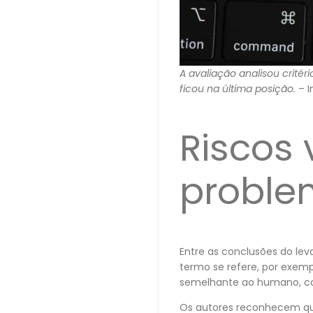
A avaliação analisou crité
ficou na última posição.
– I
Riscos
proble
Entre as conclusões do l
termo se refere, por exemp
semelhante ao humano, conh
Os autores reconhecem que