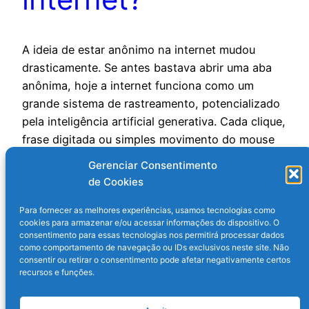
A ideia de estar anônimo na internet mudou
drasticamente. Se antes bastava abrir uma aba
anônima, hoje a internet funciona como um
grande sistema de rastreamento, potencializado
pela inteligência artificial generativa. Cada clique,
frase digitada ou simples movimento do mouse
pode revelar informações sobre quem está
Gerenciar Consentimento
navegando. Este artigo explica como a IA
de Cookies
identifica usuários…
12 de dezembro de 2025
Para fornecer as melhores experiências, usamos tecnologias como
cookies para armazenar e/ou acessar informações do dispositivo. O
consentimento para essas tecnologias nos permitirá processar dados
como comportamento de navegação ou IDs exclusivos neste site. Não
consentir ou retirar o consentimento pode afetar negativamente certos
recursos e funções.