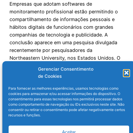
Empresas que adotam softwares de
monitoramento profissional estão permitindo o
compartilhamento de informações pessoais e
hábitos digitais de funcionários com grandes
companhias de tecnologia e publicidade. A
conclusão aparece em uma pesquisa divulgada
recentemente por pesquisadores da
Northeastern University, nos Estados Unidos. O
levantamento analisou plataformas usadas para
Gerenciar Consentimento
acompanhar produtividade, registrar jornadas e
de Cookies
supervisionar atividades…
28 de maio de 2026
Para fornecer as melhores experiências, usamos tecnologias como
cookies para armazenar e/ou acessar informações do dispositivo. O
consentimento para essas tecnologias nos permitirá processar dados
como comportamento de navegação ou IDs exclusivos neste site. Não
consentir ou retirar o consentimento pode afetar negativamente certos
recursos e funções.
Aceitar