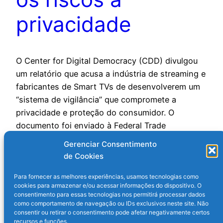
privacidade
O Center for Digital Democracy (CDD) divulgou
um relatório que acusa a indústria de streaming e
fabricantes de Smart TVs de desenvolverem um
“sistema de vigilância” que compromete a
privacidade e proteção do consumidor. O
documento foi enviado à Federal Trade
Commission (FTC) e outros órgãos reguladores,
Gerenciar Consentimento
pedindo investigações e regulamentação mais
de Cookies
rígida sobre essas…
9 de outubro de 2024
Para fornecer as melhores experiências, usamos tecnologias como
cookies para armazenar e/ou acessar informações do dispositivo. O
consentimento para essas tecnologias nos permitirá processar dados
como comportamento de navegação ou IDs exclusivos neste site. Não
consentir ou retirar o consentimento pode afetar negativamente certos
recursos e funções.