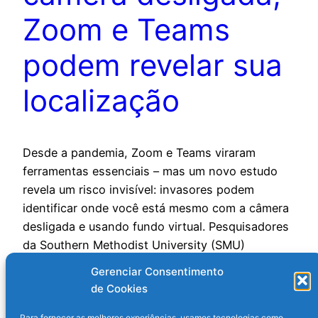
Zoom e Teams
podem revelar sua
localização
Desde a pandemia, Zoom e Teams viraram
ferramentas essenciais – mas um novo estudo
revela um risco invisível: invasores podem
identificar onde você está mesmo com a câmera
desligada e usando fundo virtual. Pesquisadores
da Southern Methodist University (SMU)
demonstraram que é possível sondar ambientes
Gerenciar Consentimento
por meio dos canais de áudio bidirecionais
de Cookies
dessas plataformas, com…
Para fornecer as melhores experiências, usamos tecnologias como